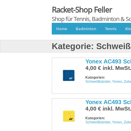
Racket-Shop Feller
Shop für Tennis, Badminton & S
Home
Badminton
Tennis
Kl
Kategorie:
Schweiß
Yonex AC493 Sc
4,00 € inkl. MwSt
Kategorien:
Schweißbänder
,
Yonex
,
Zub
Yonex AC493 Sc
4,00 € inkl. MwSt
Kategorien:
Schweißbänder
,
Yonex
,
Zub