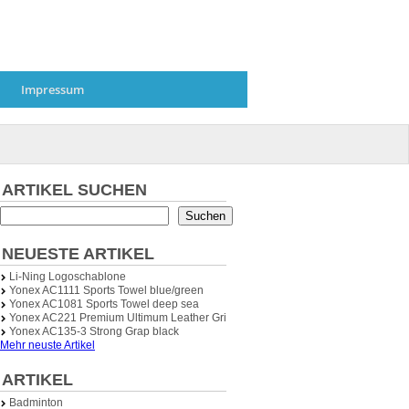
Impressum
ARTIKEL SUCHEN
Suchen
NEUESTE ARTIKEL
Li-Ning Logoschablone
Yonex AC1111 Sports Towel blue/green
Yonex AC1081 Sports Towel deep sea
Yonex AC221 Premium Ultimum Leather Grip (Ledergriffband)
Yonex AC135-3 Strong Grap black
Mehr neuste Artikel
ARTIKEL
Badminton