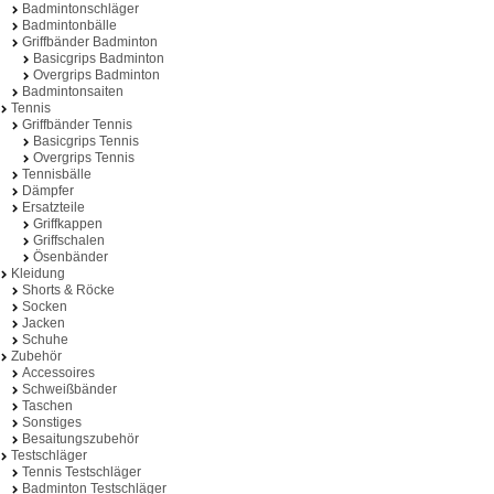
Badmintonschläger
Badmintonbälle
Griffbänder Badminton
Basicgrips Badminton
Overgrips Badminton
Badmintonsaiten
Tennis
Griffbänder Tennis
Basicgrips Tennis
Overgrips Tennis
Tennisbälle
Dämpfer
Ersatzteile
Griffkappen
Griffschalen
Ösenbänder
Kleidung
Shorts & Röcke
Socken
Jacken
Schuhe
Zubehör
Accessoires
Schweißbänder
Taschen
Sonstiges
Besaitungszubehör
Testschläger
Tennis Testschläger
Badminton Testschläger