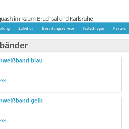
quash im Raum Bruchsal und Karlsruhe
eidung
Zubehör
Besaitungsservice
Testschläger
Partner
bänder
hweißband blau
.
ehör
hweißband gelb
.
ehör