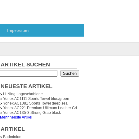
Impressum
ARTIKEL SUCHEN
Suchen
NEUESTE ARTIKEL
Li-Ning Logoschablone
Yonex AC1111 Sports Towel blue/green
Yonex AC1081 Sports Towel deep sea
Yonex AC221 Premium Ultimum Leather Grip (Ledergriffband)
Yonex AC135-3 Strong Grap black
Mehr neuste Artikel
ARTIKEL
Badminton