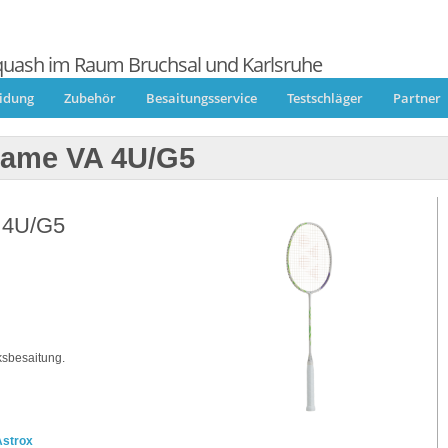
quash im Raum Bruchsal und Karlsruhe
eidung
Zubehör
Besaitungsservice
Testschläger
Partner
Game VA 4U/G5
 4U/G5
ksbesaitung.
Astrox