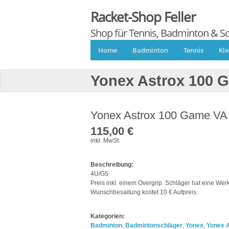
Racket-Shop Feller
Shop für Tennis, Badminton & S
Home
Badminton
Tennis
Kl
Yonex Astrox 100 
Yonex Astrox 100 Game VA
115,00 €
inkl. MwSt.
Beschreibung:
4U/G5
Preis inkl. einem Overgrip. Schläger hat eine Wer
Wunschbesaitung kostet 10 € Aufpreis.
Kategorien:
Badminton
,
Badmintonschläger
,
Yonex
,
Yonex 