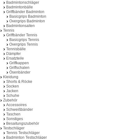
Badmintonschläger
Badmintonbälle
Griffbänder Badminton
Basicgrips Badminton
Overgrips Badminton
Badmintonsaiten
Tennis
Griffbänder Tennis
Basicgrips Tennis
Overgrips Tennis
Tennisbälle
Dämpfer
Ersatzteile
Griffkappen
Griffschalen
Ösenbänder
Kleidung
Shorts & Röcke
Socken
Jacken
Schuhe
Zubehör
Accessoires
Schweißbänder
Taschen
Sonstiges
Besaitungszubehör
Testschläger
Tennis Testschläger
Badminton Testschläger