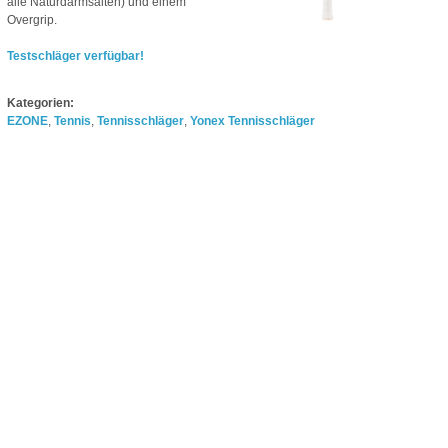
alle Naturdarmsaiten) und einem
Overgrip.
Testschläger verfügbar!
Kategorien:
EZONE
,
Tennis
,
Tennisschläger
,
Yonex Tennisschläger