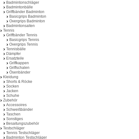
Badmintonschläger
Badmintonbälle
Griffbänder Badminton
Basicgrips Badminton
Overgrips Badminton
Badmintonsaiten
Tennis
Griffbänder Tennis
Basicgrips Tennis
Overgrips Tennis
Tennisbälle
Dämpfer
Ersatzteile
Griffkappen
Griffschalen
Ösenbänder
Kleidung
Shorts & Röcke
Socken
Jacken
Schuhe
Zubehör
Accessoires
Schweißbänder
Taschen
Sonstiges
Besaitungszubehör
Testschläger
Tennis Testschläger
Badminton Testschläger