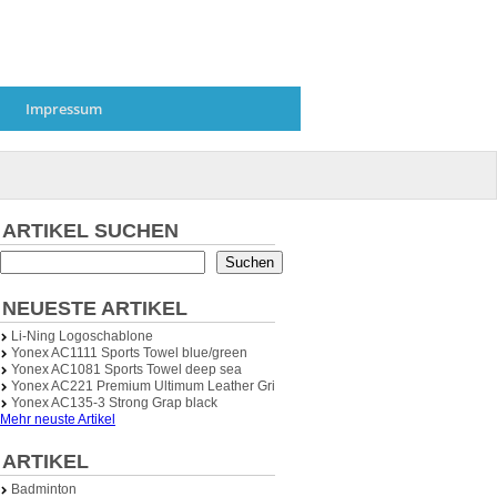
Impressum
ARTIKEL SUCHEN
Suchen
NEUESTE ARTIKEL
Li-Ning Logoschablone
Yonex AC1111 Sports Towel blue/green
Yonex AC1081 Sports Towel deep sea
Yonex AC221 Premium Ultimum Leather Grip (Ledergriffband)
Yonex AC135-3 Strong Grap black
Mehr neuste Artikel
ARTIKEL
Badminton