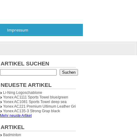
Impressum
ARTIKEL SUCHEN
Suchen
NEUESTE ARTIKEL
Li-Ning Logoschablone
Yonex AC1111 Sports Towel blue/green
Yonex AC1081 Sports Towel deep sea
Yonex AC221 Premium Ultimum Leather Grip (Ledergriffband)
Yonex AC135-3 Strong Grap black
Mehr neuste Artikel
ARTIKEL
Badminton