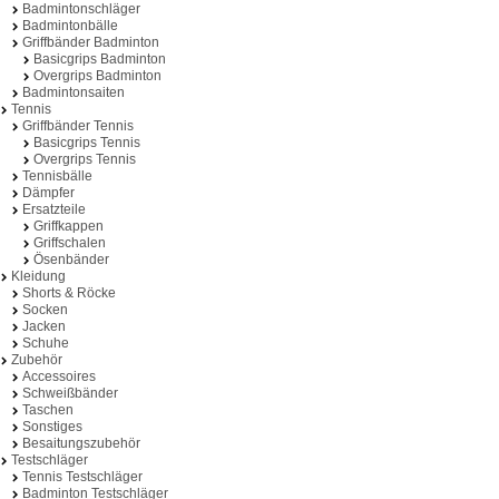
Badmintonschläger
Badmintonbälle
Griffbänder Badminton
Basicgrips Badminton
Overgrips Badminton
Badmintonsaiten
Tennis
Griffbänder Tennis
Basicgrips Tennis
Overgrips Tennis
Tennisbälle
Dämpfer
Ersatzteile
Griffkappen
Griffschalen
Ösenbänder
Kleidung
Shorts & Röcke
Socken
Jacken
Schuhe
Zubehör
Accessoires
Schweißbänder
Taschen
Sonstiges
Besaitungszubehör
Testschläger
Tennis Testschläger
Badminton Testschläger