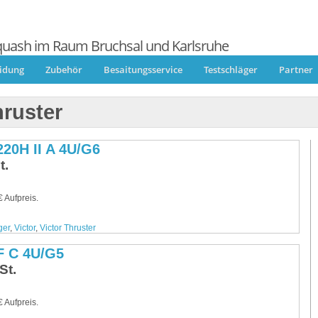
quash im Raum Bruchsal und Karlsruhe
eidung
Zubehör
Besaitungsservice
Testschläger
Partner
hruster
220H II A 4U/G6
t.
 Aufpreis.
ger
,
Victor
,
Victor Thruster
 F C 4U/G5
St.
 Aufpreis.