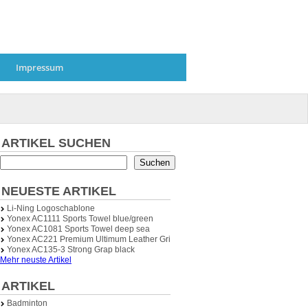
Impressum
ARTIKEL SUCHEN
Suchen
NEUESTE ARTIKEL
Li-Ning Logoschablone
Yonex AC1111 Sports Towel blue/green
Yonex AC1081 Sports Towel deep sea
Yonex AC221 Premium Ultimum Leather Grip (Ledergriffband)
Yonex AC135-3 Strong Grap black
Mehr neuste Artikel
ARTIKEL
Badminton