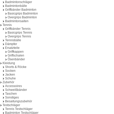
Badmintonschläger
Badmintonbälle
Griffbänder Badminton
Basicgrips Badminton
Overgrips Badminton
Badmintonsaiten
Tennis
Griffbänder Tennis
Basicgrips Tennis
Overgrips Tennis
Tennisbälle
Dämpfer
Ersatzteile
Griffkappen
Griffschalen
Ösenbänder
Kleidung
Shorts & Röcke
Socken
Jacken
Schuhe
Zubehör
Accessoires
Schweißbänder
Taschen
Sonstiges
Besaitungszubehör
Testschläger
Tennis Testschläger
Badminton Testschläger