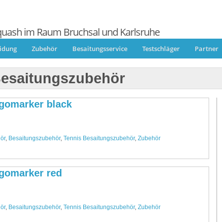
quash im Raum Bruchsal und Karlsruhe
eidung
Zubehör
Besaitungsservice
Testschläger
Partner
Besaitungszubehör
gomarker black
.
ör
,
Besaitungszubehör
,
Tennis Besaitungszubehör
,
Zubehör
gomarker red
.
ör
,
Besaitungszubehör
,
Tennis Besaitungszubehör
,
Zubehör